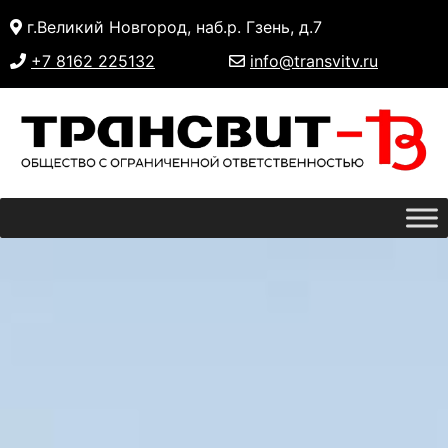
Skip
г.Великий Новгород, наб.р. Гзень, д.7
to
content
+7 8162 225132
info@transvitv.ru